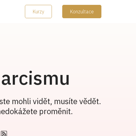
Kurzy
Konzultace
narcismu
ste mohli vidět, musíte vědět.
nedokážete proměnit.