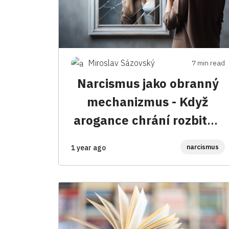
Miroslav Sázovský
7 min read
Narcismus jako obranný
mechanizmus - Když
arogance chrání rozbitou
duši
narcismus
1 year ago