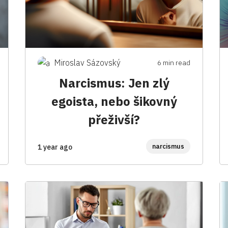
Miroslav Sázovský
6 min read
Narcismus: Jen zlý
egoista, nebo šikovný
přeživší?
narcismus
1 year ago