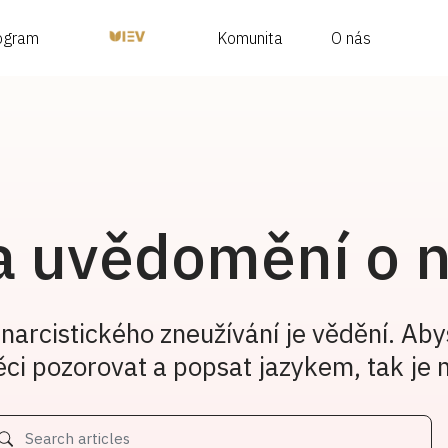
ogram
Komunita
O nás
a uvědomění o 
narcistického zneužívání je vědění. Aby
ci pozorovat a popsat jazykem, tak je 