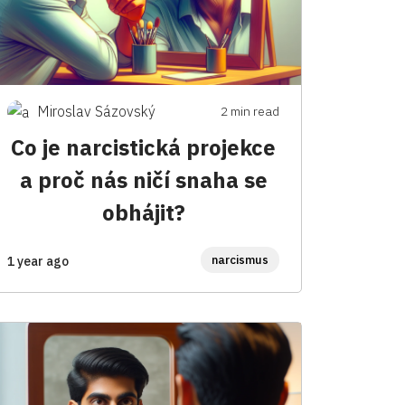
Miroslav Sázovský
2 min read
Co je narcistická projekce
a proč nás ničí snaha se
obhájit?
narcismus
1 year ago